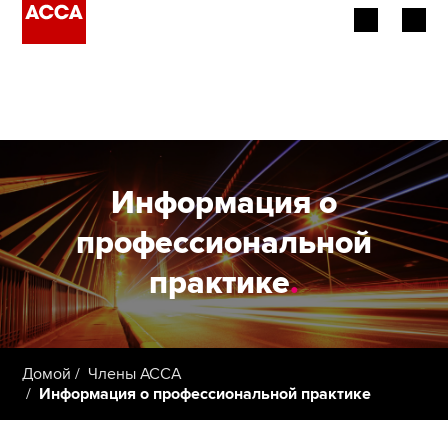
Об АССА
Наша квалификация
Работодатели
Информация о
Провайдеры обучения
профессиональной
практике
.
Члены ACCA
Студенты
Домой
Члены ACCA
Информация о профессиональной практике
Применить сейчас