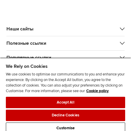
Наши сайты
Полезные ссылки
Популярные ссылки
We Rely on Cookies
We use cookies to optimise our communications to you and enhance your
experience. By clicking on the Accept All button, you agree to the
collection of cookies. You can also adjust your preferences by clicking on
Customise. For more information, please see our
Cookie policy
L
T
Y
T
F
Accept All
i
w
o
i
a
n
i
u
k
c
Связаться с нами
Защита данных
Реклама на сайте
Decline Cookies
k
t
t
T
e
Оплата
e
t
u
o
b
Customise