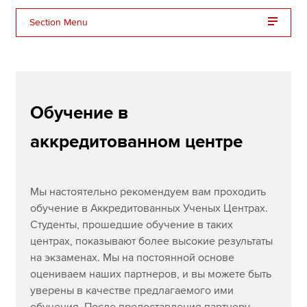
myACCA
Global
Section Menu
О нас
Различные виды репетиторства
Помощь и поддержка
Утвержденные партнеры по обучению
Обучение в
Партнеры университета
аккредитованном центре
Дополнительные учебные ресурсы
Мы настоятельно рекомендуем вам проходить
обучение в Аккредитованных Ученых Центрах.
Студенты, прошедшие обучение в таких
центрах, показывают более высокие результаты
на экзаменах. Мы на постоянной основе
оцениваем наших партнеров, и вы можете быть
уверены в качестве предлагаемого ими