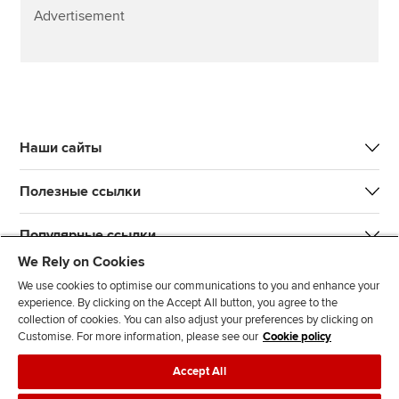
Advertisement
Наши сайты
Полезные ссылки
Популярные ссылки
We Rely on Cookies
We use cookies to optimise our communications to you and enhance your
experience. By clicking on the Accept All button, you agree to the
collection of cookies. You can also adjust your preferences by clicking on
Customise. For more information, please see our
Cookie policy
L
T
Y
T
F
Accept All
i
w
o
i
a