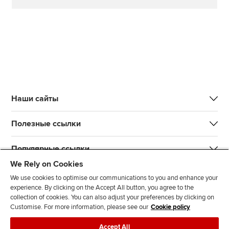
Наши сайты
Полезные ссылки
Популярные ссылки
We Rely on Cookies
We use cookies to optimise our communications to you and enhance your
experience. By clicking on the Accept All button, you agree to the
collection of cookies. You can also adjust your preferences by clicking on
Customise. For more information, please see our
Cookie policy
L
T
Y
T
F
Accept All