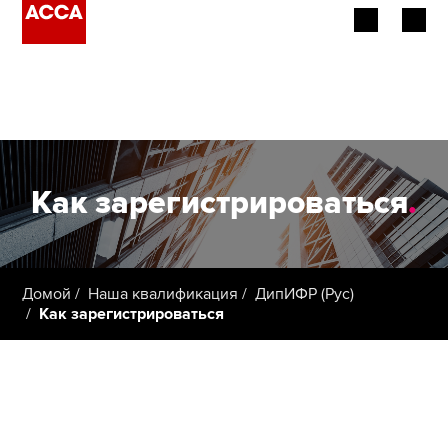
Об АССА
Наша квалификация
Работодатели
Как зарегистрироваться
.
Провайдеры обучения
Члены ACCA
Домой
Наша квалификация
ДипИФР (Рус)
Как зарегистрироваться
Студенты
Применить сейчас