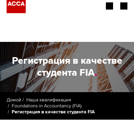
Об АССА
Наша квалификация
Работодатели
Регистрация в качестве
Провайдеры обучения
студента FIA
.
Члены ACCA
Студенты
Домой
Наша квалификация
Foundations in Accountancy (FIA)
Регистрация в качестве студента FIA
Применить сейчас