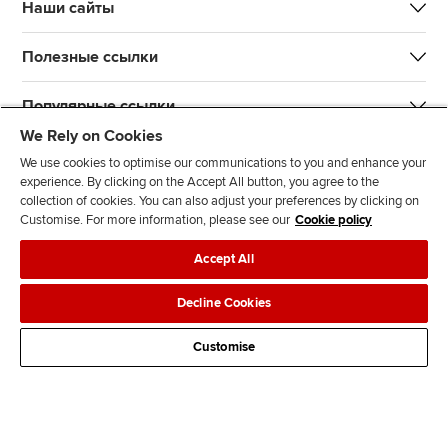
Наши сайты
Полезные ссылки
Популярные ссылки
We Rely on Cookies
We use cookies to optimise our communications to you and enhance your
experience. By clicking on the Accept All button, you agree to the
collection of cookies. You can also adjust your preferences by clicking on
Customise. For more information, please see our
Cookie policy
L
T
Y
T
F
Accept All
i
w
o
i
a
n
i
u
k
c
Связаться с нами
Защита данных
Реклама на сайте
Decline Cookies
k
t
t
T
e
Оплата
e
t
u
o
b
Customise
d
e
b
k
o
I
r
e
o
n
k