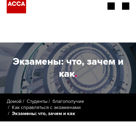
Об АССА
Наша квалификация
Работодатели
Экзамены: что, зачем и
Провайдеры обучения
как
.
Члены ACCA
Студенты
Домой
Студенты
благополучие
Как справляться с экзаменами
Экзамены: что, зачем и как
Применить сейчас