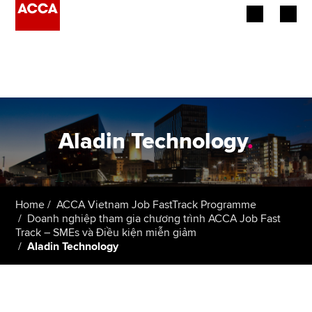
Begin your accountancy journey
Our qualifications
Employers
Aladin Technology
.
Learning providers
Members
Home
ACCA Vietnam Job FastTrack Programme
Doanh nghiệp tham gia chương trình ACCA Job Fast
Students
Track – SMEs và Điều kiện miễn giảm
Aladin Technology
Affiliates
Policy and insights