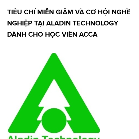
TIÊU CHÍ MIỄN GIẢM VÀ CƠ HỘI NGHỀ
Apply now
NGHIỆP TẠI ALADIN TECHNOLOGY
MyACCA
Global
DÀNH CHO HỌC VIÊN ACCA
About us
Search jobs
Find an accountant
Technical resources
Help & support