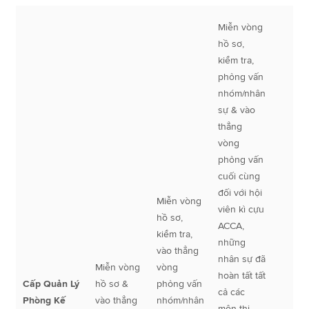
Miễn vòng
hồ sơ,
kiểm tra,
phỏng vấn
nhóm/nhân
sự & vào
thẳng
vòng
phỏng vấn
cuối cùng
đối với hội
Miễn vòng
viên kì cựu
hồ sơ,
ACCA,
kiểm tra,
những
vào thẳng
nhân sự đã
Miễn vòng
vòng
hoàn tất tất
Cấp Quản Lý
hồ sơ &
phỏng vấn
cả các
Phòng Kế
vào thẳng
nhóm/nhân
môn thi