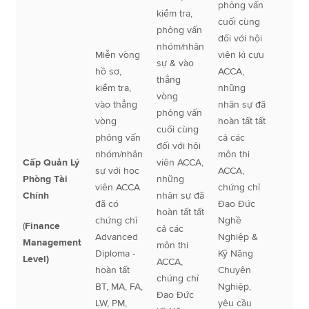
phỏng vấn
kiểm tra,
cuối cùng
phỏng vấn
đối với hội
nhóm/nhân
Miễn vòng
viên kì cựu
sự & vào
hồ sơ,
ACCA,
thẳng
kiểm tra,
những
vòng
vào thẳng
nhân sự đã
phỏng vấn
vòng
hoàn tất tất
cuối cùng
phỏng vấn
cả các
đối với hội
nhóm/nhân
môn thi
Cấp Quản Lý
viên ACCA,
sự với học
ACCA,
Phòng Tài
những
viên ACCA
chứng chỉ
Chính
nhân sự đã
đã có
Đạo Đức
hoàn tất tất
chứng chỉ
Nghề
(
Finance
cả các
Advanced
Nghiệp &
Management
môn thi
Diploma -
Kỹ Năng
Level)
ACCA,
hoàn tất
Chuyên
chứng chỉ
BT, MA, FA,
Nghiệp,
Đạo Đức
LW, PM,
yêu cầu