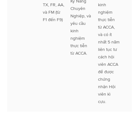
Kỹ Năng
TX, FR, AA,
kinh
Chuyên
và FM (từ
nghiệm
Nghiệp, và
F1 đến F9)
thực tiễn
yêu cầu
từ ACCA,
kinh
và có ít
nghiệm
nhất 5 năm
thực tiễn
liên tục tư
từ ACCA.
cách hội
viên ACCA
để được
chứng
nhận Hội
viên kì
cựu.