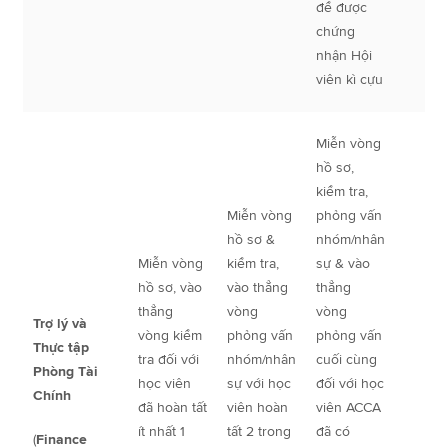
để được
chứng
nhận Hội
viên kì cựu
Miễn vòng
hồ sơ,
kiểm tra,
Miễn vòng
phỏng vấn
hồ sơ &
nhóm/nhân
Miễn vòng
kiểm tra,
sự & vào
hồ sơ, vào
vào thẳng
thẳng
thẳng
vòng
vòng
Trợ lý và
vòng kiểm
phỏng vấn
phỏng vấn
Thực tập
tra đối với
nhóm/nhân
cuối cùng
Phòng Tài
học viên
sự với học
đối với học
Chính
đã hoàn tất
viên hoàn
viên ACCA
ít nhất 1
tất 2 trong
đã có
(
Finance