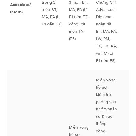
trong 3
3 môn BT,
Chứng Chỉ
Associate/
môn BT,
MA, FA (từ
Advanced
Intern)
MA, FA (từ
F1 đến F3),
Diploma -
F1 đến F3)
cộng với
hoàn tất
môn TX
BT, MA, FA,
(F6)
LW, PM,
TX, FR, AA,
và FM (từ
F1 đến F9)
Miễn vòng
hồ sơ,
kiểm tra,
phỏng vấn
nhóm/nhân
sự & vào
thẳng
Miễn vòng
vòng
hồ sơ,