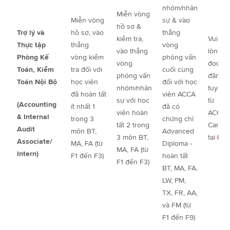
nhóm/nhân
Miễn vòng
Miễn vòng
sự & vào
hồ sơ &
Trợ lý và
hồ sơ, vào
thẳng
kiểm tra,
Vui
Thực tập
thẳng
vòng
vào thẳng
lòng
Phòng Kế
vòng kiểm
phỏng vấn
vòng
đọc tin
Toán, Kiểm
tra đối với
cuối cùng
phỏng vấn
đăng
Toán Nội Bộ
học viên
đối với học
nhóm/nhân
tuyển
đã hoàn tất
viên ACCA
sự với học
từ
(Accounting
ít nhất 1
đã có
viên hoàn
ACCA
& Internal
trong 3
chứng chỉ
tất 2 trong
Career
Audit
môn BT,
Advanced
3 môn BT,
tại
Đây
Associate/
MA, FA (từ
Diploma -
MA, FA (từ
Intern)
F1 đến F3)
hoàn tất
F1 đến F3)
BT, MA, FA,
LW, PM,
TX, FR, AA,
và FM (từ
F1 đến F9)