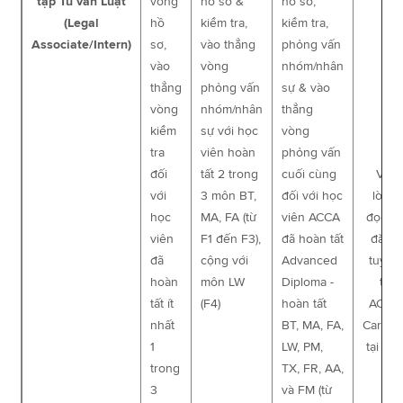
tập Tư vấn Luật
vòng
hồ sơ &
hồ sơ,
(Legal
hồ
kiểm tra,
kiểm tra,
Associate/Intern)
sơ,
vào thẳng
phỏng vấn
vào
vòng
nhóm/nhân
thẳng
phỏng vấn
sự & vào
vòng
nhóm/nhân
thẳng
kiểm
sự với học
vòng
tra
viên hoàn
phỏng vấn
đối
tất 2 trong
cuối cùng
Vui
với
3 môn BT,
đối với học
lòng
học
MA, FA (từ
viên ACCA
đọc ti
viên
F1 đến F3),
đã hoàn tất
đăng
đã
cộng với
Advanced
tuyển
hoàn
môn LW
Diploma -
từ
tất ít
(F4)
hoàn tất
ACCA
nhất
BT, MA, FA,
Career
1
LW, PM,
tại
Đâ
trong
TX, FR, AA,
3
và FM (từ