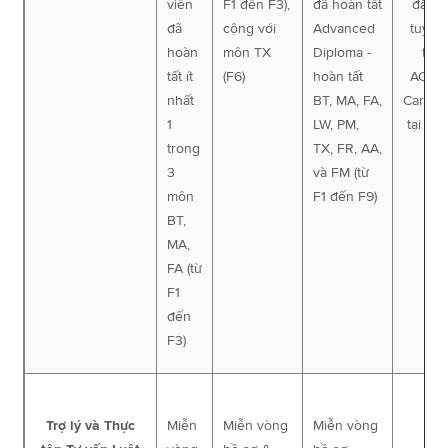
viên
F1 đến F3),
đã hoàn tất
đăng
đã
cộng với
Advanced
tuyển
hoàn
môn TX
Diploma -
từ
tất ít
(F6)
hoàn tất
ACCA
nhất
BT, MA, FA,
Career
1
LW, PM,
tại
Đâ
trong
TX, FR, AA,
3
và FM (từ
môn
F1 đến F9)
BT,
MA,
FA (từ
F1
đến
F3)
Trợ lý và Thực
Miễn
Miễn vòng
Miễn vòng