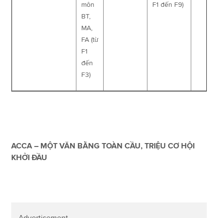
môn
F1 đến F9)
BT,
MA,
FA (từ
F1
đến
F3)
ACCA – MỘT VĂN BẰNG TOÀN CẦU, TRIỆU CƠ HỘI
KHỞI ĐẦU
Advertisement