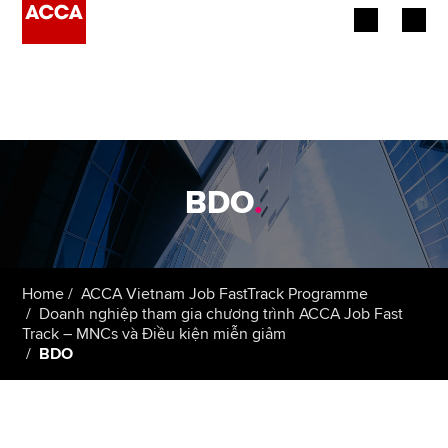
Begin your accountancy journey
Our qualifications
Employers
BDO
.
Learning providers
Members
Home
ACCA Vietnam Job FastTrack Programme
Doanh nghiệp tham gia chương trình ACCA Job Fast
Students
Track – MNCs và Điều kiện miễn giảm
BDO
Affiliates
Policy and insights