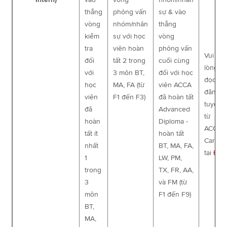
thẳng
phỏng vấn
sự & vào
vòng
nhóm/nhân
thẳng
kiểm
sự với học
vòng
tra
viên hoàn
phỏng vấn
Vui
đối
tất 2 trong
cuối cùng
lòng
với
3 môn BT,
đối với học
đọc tin
học
MA, FA (từ
viên ACCA
đăng
viên
F1 đến F3)
đã hoàn tất
tuyển
đã
Advanced
từ
hoàn
Diploma -
ACCA
tất ít
hoàn tất
Career
nhất
BT, MA, FA,
tại
Đây
1
LW, PM,
trong
TX, FR, AA,
3
và FM (từ
môn
F1 đến F9)
BT,
MA,