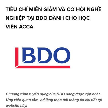
TIÊU CHÍ MIỄN GIẢM VÀ CƠ HỘI NGHỀ
Apply now
NGHIỆP TẠI BDO DÀNH CHO HỌC
MyACCA
Global
VIÊN ACCA
About us
Search jobs
Find an accountant
Technical resources
Help & support
Chương trình tuyển dụng của BDO đang được cập nhật.
Ứng viên quan tâm vui lòng theo dõi thông tin chi tiết tại
website này.