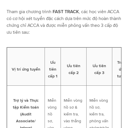
Tham gia chương trình
FAST TRACK
, các học viên ACCA
có cơ hội xét tuyển đặc cách dựa trên mức độ hoàn thành
chứng chỉ ACCA và được miễn phỏng vấn theo 3 cấp độ
ưu tiên sau:
Ưu
Trang
Ưu tiên
Ưu tiên
Vị trí ứng tuyển
tiên
ứng
cấp 2
cấp 3
cấp 1
tuyển
Trợ lý và Thực
Miễn
Miễn vòng
Miễn vòng
tập Kiểm toán
vòng
hồ sơ &
hồ sơ,
(Audit
hồ
kiểm tra,
kiểm tra,
Associate/
sơ,
vào thẳng
phỏng vấn
Intern)
vào
vòng
nhóm/nhân