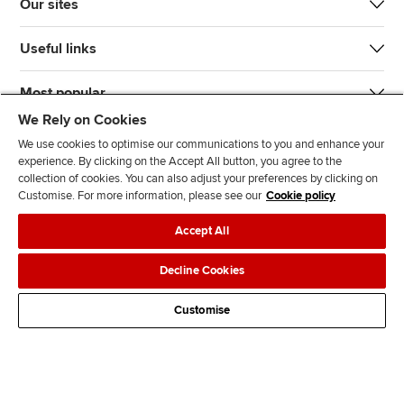
Our sites
Useful links
Most popular
We Rely on Cookies
We use cookies to optimise our communications to you and enhance your
experience. By clicking on the Accept All button, you agree to the
collection of cookies. You can also adjust your preferences by clicking on
Customise. For more information, please see our
Cookie policy
J
F
F
T
F
Accept All
o
o
o
i
i
i
l
l
k
n
Accessibility
Legal policies
Data protection & cookies
Decline Cookies
n
l
l
T
d
Advertising
Site map
Contact us
u
o
o
o
u
Customise
s
w
w
k
s
o
u
u
o
n
s
s
n
L
o
o
F