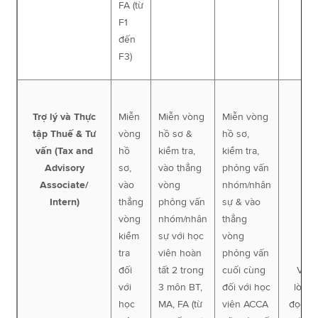
FA (từ
F1
đến
F3)
Trợ lý và Thực
Miễn
Miễn vòng
Miễn vòng
tập Thuế & Tư
vòng
hồ sơ &
hồ sơ,
vấn (Tax and
hồ
kiểm tra,
kiểm tra,
Advisory
sơ,
vào thẳng
phỏng vấn
Associate/
vào
vòng
nhóm/nhân
Intern)
thẳng
phỏng vấn
sự & vào
vòng
nhóm/nhân
thẳng
kiểm
sự với học
vòng
tra
viên hoàn
phỏng vấn
đối
tất 2 trong
cuối cùng
Vui
với
3 môn BT,
đối với học
lòng
học
MA, FA (từ
viên ACCA
đọc ti