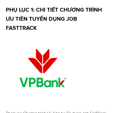
PHỤ LỤC 1: CHI TIẾT CHƯƠNG TRÌNH
Apply now
ƯU TIÊN TUYỂN DỤNG JOB
MyACCA
Global
FASTTRACK
About us
Search jobs
Find an accountant
Technical resources
Help & support