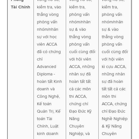
Tài Chính
kiểm tra, vào
kiểm tra,
kiểm tra,
thẳng vòng
phỏng vấn
phỏng vấn
phỏng vấn
nhóm/nhân
nhóm/nhân
nhóm/nhân
sự & vào
sự & vào
sự với học
thẳng vòng
thẳng vòng
viên ACCA
phỏng vấn
phỏng vấn
đã có chứng
cuối cùng đối
cuối cùng đối
chỉ
với hội viên
với hội viên
Advanced
ACCA, những
kì cựu ACCA,
Diploma -
nhân sự đã
những nhân
hoàn tất Kinh
hoàn tất tất
sự đã hoàn
doanh và
cả các môn
tất tất cả các
Công Nghệ,
thi ACCA,
môn thi
Kế toán
chứng chỉ
ACCA, chứng
Quản Trị, Kế
Đạo Đức Kỹ
chỉ Đạo Đức
toán Tài
Năng
Nghề Nghiệp
Chính, Luật
Chuyên
& Kỹ Năng
kinh doanh
Nghiệp, và
Chuyên