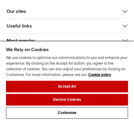
Our sites
Useful links
Most popular
We Rely on Cookies
We use cookies to optimise our communications to you and enhance your
experience. By clicking on the Accept All button, you agree to the
collection of cookies. You can also adjust your preferences by clicking on
Customise. For more information, please see our
Cookie policy
J
F
F
T
F
Accept All
o
o
o
i
i
i
l
l
k
n
Accessibility
Legal policies
Data protection & cookies
Decline Cookies
n
l
l
T
d
Advertising
Site map
Contact us
u
o
o
o
u
Customise
s
w
w
k
s
o
u
u
o
n
s
s
n