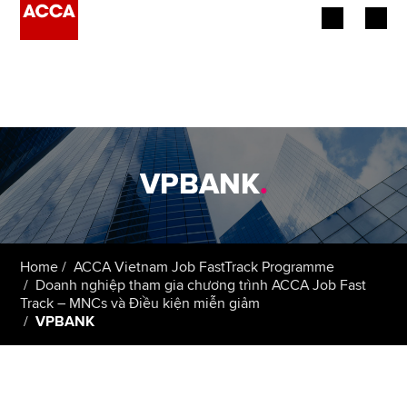
Begin your accountancy journey
Our qualifications
Employers
VPBANK
.
Learning providers
Members
Home
ACCA Vietnam Job FastTrack Programme
Doanh nghiệp tham gia chương trình ACCA Job Fast
Students
Track – MNCs và Điều kiện miễn giảm
VPBANK
Affiliates
Policy and insights