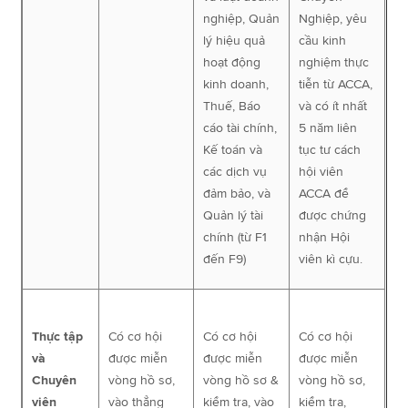
nghiệp, Quản
Nghiệp, yêu
lý hiệu quả
cầu kinh
hoạt động
nghiệm thực
kinh doanh,
tiễn từ ACCA,
Thuế, Báo
và có ít nhất
cáo tài chính,
5 năm liên
Kế toán và
tục tư cách
các dịch vụ
hội viên
đảm bảo, và
ACCA để
Quản lý tài
được chứng
chính (từ F1
nhận Hội
đến F9)
viên kì cựu.
Thực tập
Có cơ hội
Có cơ hội
Có cơ hội
và
được miễn
được miễn
được miễn
Chuyên
vòng hồ sơ,
vòng hồ sơ &
vòng hồ sơ,
viên
vào thẳng
kiểm tra, vào
kiểm tra,