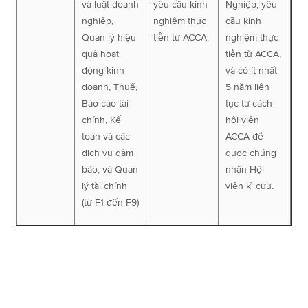
và luật doanh
yêu cầu kinh
Nghiệp, yêu
nghiệp,
nghiệm thực
cầu kinh
Quản lý hiệu
tiễn từ ACCA.
nghiệm thực
quả hoạt
tiễn từ ACCA,
động kinh
và có ít nhất
doanh, Thuế,
5 năm liên
Báo cáo tài
tục tư cách
chính, Kế
hội viên
toán và các
ACCA để
dịch vụ đảm
được chứng
bảo, và Quản
nhận Hội
lý tài chính
viên kì cựu.
(từ F1 đến F9)