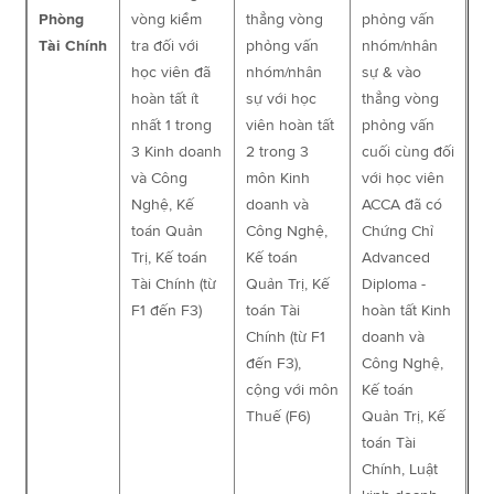
Phòng
vòng kiểm
thẳng vòng
phỏng vấn
Tài Chính
tra đối với
phỏng vấn
nhóm/nhân
học viên đã
nhóm/nhân
sự & vào
hoàn tất ít
sự với học
thẳng vòng
nhất 1 trong
viên hoàn tất
phỏng vấn
3 Kinh doanh
2 trong 3
cuối cùng đối
và Công
môn Kinh
với học viên
Nghệ, Kế
doanh và
ACCA đã có
toán Quản
Công Nghệ,
Chứng Chỉ
Trị, Kế toán
Kế toán
Advanced
Tài Chính (từ
Quản Trị, Kế
Diploma -
F1 đến F3)
toán Tài
hoàn tất Kinh
Chính (từ F1
doanh và
đến F3),
Công Nghệ,
cộng với môn
Kế toán
Thuế (F6)
Quản Trị, Kế
toán Tài
Chính, Luật