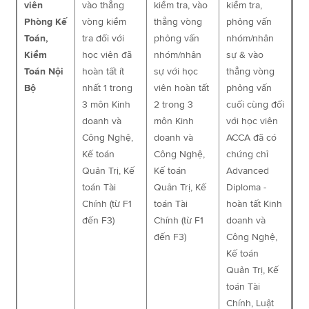
viên
vào thẳng
kiểm tra, vào
kiểm tra,
Phòng Kế
vòng kiểm
thẳng vòng
phỏng vấn
Toán,
tra đối với
phỏng vấn
nhóm/nhân
Kiểm
học viên đã
nhóm/nhân
sự & vào
Toán Nội
hoàn tất ít
sự với học
thẳng vòng
Bộ
nhất 1 trong
viên hoàn tất
phỏng vấn
3 môn Kinh
2 trong 3
cuối cùng đối
doanh và
môn Kinh
với học viên
Công Nghệ,
doanh và
ACCA đã có
Kế toán
Công Nghệ,
chứng chỉ
Quản Trị, Kế
Kế toán
Advanced
toán Tài
Quản Trị, Kế
Diploma -
Chính (từ F1
toán Tài
hoàn tất Kinh
đến F3)
Chính (từ F1
doanh và
đến F3)
Công Nghệ,
Kế toán
Quản Trị, Kế
toán Tài
Chính, Luật