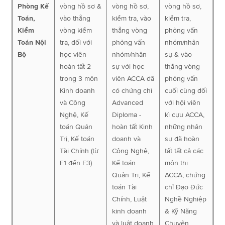
Phòng Kế
vòng hồ sơ &
vòng hồ sơ,
vòng hồ sơ,
Toán,
vào thẳng
kiểm tra, vào
kiểm tra,
Kiểm
vòng kiểm
thẳng vòng
phỏng vấn
Toán Nội
tra, đối với
phỏng vấn
nhóm/nhân
Bộ
học viên
nhóm/nhân
sự & vào
hoàn tất 2
sự với học
thẳng vòng
trong 3 môn
viên ACCA đã
phỏng vấn
Kinh doanh
có chứng chỉ
cuối cùng đối
và Công
Advanced
với hội viên
Nghệ, Kế
Diploma -
kì cựu ACCA,
toán Quản
hoàn tất Kinh
những nhân
Trị, Kế toán
doanh và
sự đã hoàn
Tài Chính (từ
Công Nghệ,
tất tất cả các
F1 đến F3)
Kế toán
môn thi
Quản Trị, Kế
ACCA, chứng
toán Tài
chỉ Đạo Đức
Chính, Luật
Nghề Nghiệp
kinh doanh
& Kỹ Năng
và luật doanh
Chuyên