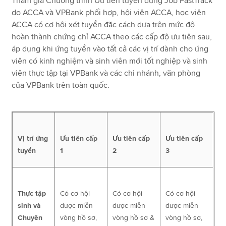
Tham gia Chương trình Ưu tiên tuyển dụng Job FastTrack
do ACCA và VPBank phối hợp, hội viên ACCA, học viên
ACCA có cơ hội xét tuyển đặc cách dựa trên mức độ
hoàn thành chứng chỉ ACCA theo các cấp độ ưu tiên sau,
áp dụng khi ứng tuyển vào tất cả các vị trí dành cho ứng
viên có kinh nghiệm và sinh viên mới tốt nghiệp và sinh
viên thực tập tại VPBank và các chi nhánh, văn phòng
của VPBank trên toàn quốc.
Vị trí ứng
Ưu tiên cấp
Ưu tiên cấp
Ưu tiên cấp
tuyển
1
2
3
Thực tập
Có cơ hội
Có cơ hội
Có cơ hội
sinh và
được miễn
được miễn
được miễn
Chuyên
vòng hồ sơ,
vòng hồ sơ &
vòng hồ sơ,