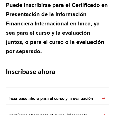
Puede inscribirse para el Certificado en
Presentación de la Información
Apply now
Financiera Internacional en línea, ya
MyACCA
Global
sea para el curso y la evaluación
About us
juntos, o para el curso o la evaluación
Search jobs
por separado.
Find an accountant
Technical resources
Help & support
Inscríbase ahora
Inscríbase ahora para el curso y la evaluación