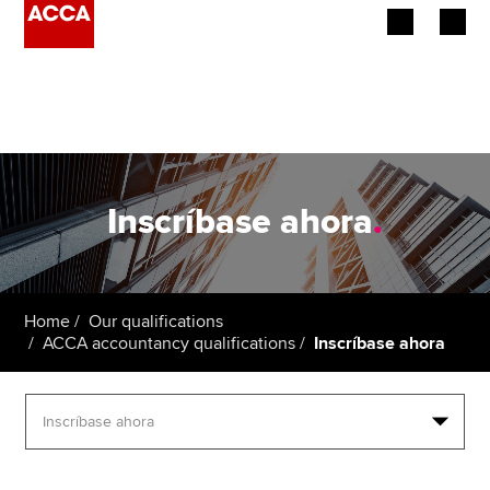
Begin your accountancy journey
Our qualifications
Employers
Inscríbase ahora
.
Learning providers
Members
Home
Our qualifications
ACCA accountancy qualifications
Inscríbase ahora
Students
Affiliates
Policy and insights